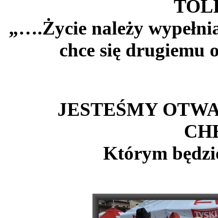
TOL
„….Życie należy wypełnia
chce się drugiemu 
JESTEŚMY OTWA
CH
Którym będzie