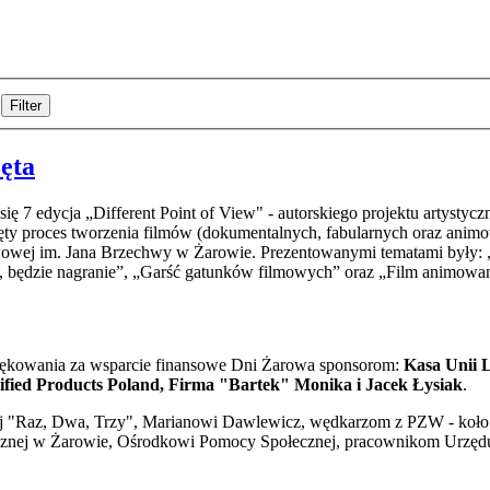
Filter
zęta
ę 7 edycja „Different Point of View" - autorskiego projektu artyst
ty proces tworzenia filmów (dokumentalnych, fabularnych oraz animo
wowej im. Jana Brzechwy w Żarowie. Prezentowanymi tematami były: „
e, będzie nagranie”, „Garść gatunków filmowych” oraz „Film animowany
iękowania za wsparcie finansowe Dni Żarowa sponsorom:
Kasa Unii L
ified Products Poland, Firma "Bartek" Monika i Jacek Łysiak
.
lnej "Raz, Dwa, Trzy", Marianowi Dawlewicz, wędkarzom z PZW - koł
ublicznej w Żarowie, Ośrodkowi Pomocy Społecznej, pracownikom Urzę