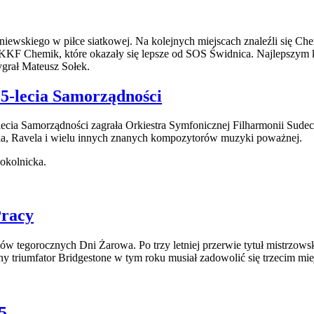
iewskiego w piłce siatkowej. Na kolejnych miejscach znaleźli się Ch
KKF Chemik, które okazały się lepsze od SOS Świdnica. Najlepszym 
ygrał Mateusz Sołek.
25-lecia Samorządności
ecia Samorządności zagrała Orkiestra Symfonicznej Filharmonii Sudec
la, Ravela i wielu innych znanych kompozytorów muzyki poważnej.
okolnicka.
Pracy
 tegorocznych Dni Żarowa. Po trzy letniej przerwie tytuł mistrzowski
y triumfator Bridgestone w tym roku musiał zadowolić się trzecim mie
5