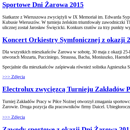
Sportowe Dni Żarowa 2015
Siatkarze z Wieruszowa zwyciężyli w IX Memoriał im. Edwarda Sypn
Kubusie Wieruszów. W turnieju żeńskim triumfowały zawodniczki T
ulicznej został Jarosław Święcicki. Konkurs rzutów za trzy punkty w
Koncert Orkiestry Symfonicznej z okazji 
Dla wszystkich mieszkańców Żarowa w sobotę, 30 maja z okazji 25-l
utworach Mozarta, Pucciniego, Straussa, Bacha, Moniuszko, Haende
Specjalnie dla mieszkańców zaśpiewała również solistka Agnieszka S
>>> Zdjęcia
Electrolux zwycięzcą Turnieju Zakładów 
Turniej Zakładów Pracy w Piłce Nożnej otworzył zmagania sportowców
Żarowie. Druga pozycja dla pracowników firmy Daicel. Ubiegłoroczn
>>> Zdjęcia
Zawody sportowe z okazji Dni Żarowa 201