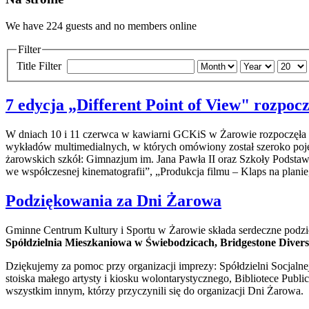
We have 224 guests and no members online
Filter
Title Filter
7 edycja „Different Point of View" rozpoc
W dniach 10 i 11 czerwca w kawiarni GCKiS w Żarowie rozpoczęła si
wykładów multimedialnych, w których omówiony został szeroko poję
żarowskich szkół: Gimnazjum im. Jana Pawła II oraz Szkoły Podsta
we współczesnej kinematografii”, „Produkcja filmu – Klaps na plani
Podziękowania za Dni Żarowa
Gminne Centrum Kultury i Sportu w Żarowie składa serdeczne podz
Spółdzielnia Mieszkaniowa w Świebodzicach, Bridgestone Divers
Dziękujemy za pomoc przy organizacji imprezy: Spółdzielni Socja
stoiska małego artysty i kiosku wolontarystycznego, Bibliotece P
wszystkim innym, którzy przyczynili się do organizacji Dni Żarowa.