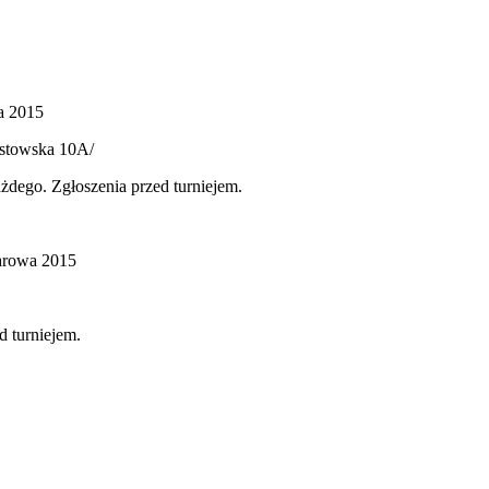
a 2015
astowska 10A/
dego. Zgłoszenia przed turniejem.
Żarowa 2015
d turniejem.