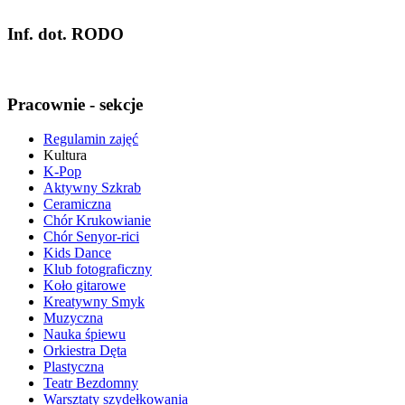
Inf. dot. RODO
Pracownie - sekcje
Regulamin zajęć
Kultura
K-Pop
Aktywny Szkrab
Ceramiczna
Chór Krukowianie
Chór Senyor-rici
Kids Dance
Klub fotograficzny
Koło gitarowe
Kreatywny Smyk
Muzyczna
Nauka śpiewu
Orkiestra Dęta
Plastyczna
Teatr Bezdomny
Warsztaty szydełkowania