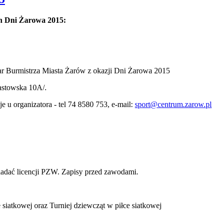
h Dni Żarowa 2015:
har Burmistrza Miasta Żarów z okazji Dni Żarowa 2015
astowska 10A/.
e u organizatora - tel 74 8580 753, e-mail:
sport@centrum.zarow.pl
iadać licencji PZW. Zapisy przed zawodami.
iatkowej oraz Turniej dziewcząt w piłce siatkowej