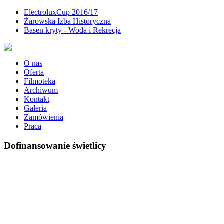
ElectroluxCup 2016/17
Żarowska Izba Historyczna
Basen kryty - Woda i Rekrecja
O nas
Oferta
Filmoteka
Archiwum
Kontakt
Galeria
Zamówienia
Praca
Dofinansowanie świetlicy