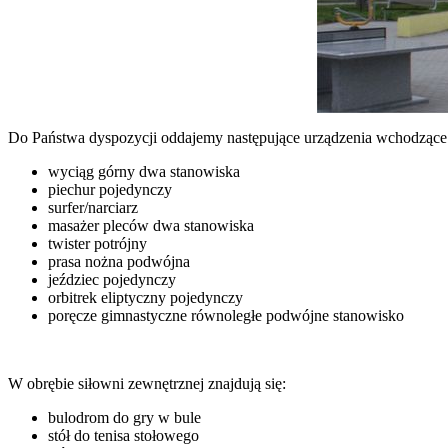
Do Państwa dyspozycji oddajemy następujące urządzenia wchodzące 
wyciąg górny dwa stanowiska
piechur pojedynczy
surfer/narciarz
masażer pleców dwa stanowiska
twister potrójny
prasa nożna podwójna
jeździec pojedynczy
orbitrek eliptyczny pojedynczy
poręcze gimnastyczne równoległe podwójne stanowisko
W obrębie siłowni zewnętrznej znajdują się:
bulodrom do gry w bule
stół do tenisa stołowego