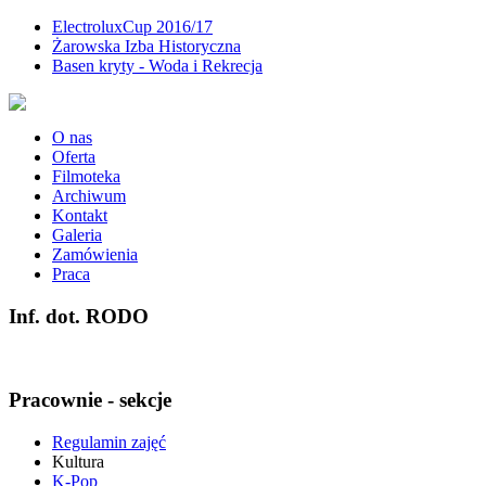
ElectroluxCup 2016/17
Żarowska Izba Historyczna
Basen kryty - Woda i Rekrecja
O nas
Oferta
Filmoteka
Archiwum
Kontakt
Galeria
Zamówienia
Praca
Inf. dot. RODO
Pracownie - sekcje
Regulamin zajęć
Kultura
K-Pop