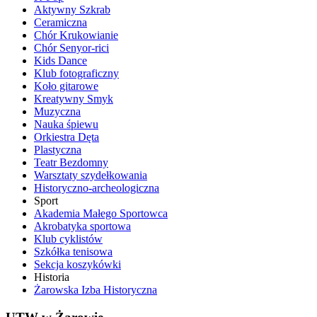
Aktywny Szkrab
Ceramiczna
Chór Krukowianie
Chór Senyor-rici
Kids Dance
Klub fotograficzny
Koło gitarowe
Kreatywny Smyk
Muzyczna
Nauka śpiewu
Orkiestra Dęta
Plastyczna
Teatr Bezdomny
Warsztaty szydełkowania
Historyczno-archeologiczna
Sport
Akademia Małego Sportowca
Akrobatyka sportowa
Klub cyklistów
Szkółka tenisowa
Sekcja koszykówki
Historia
Żarowska Izba Historyczna