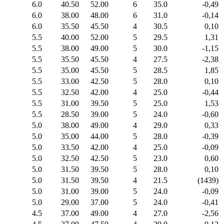
6.0
40.50
52.00
6
35.0
-0,49
6.0
38.00
48.00
6
31.0
-0,14
6.0
35.50
45.50
4
30.5
0,10
5.5
40.00
52.00
5
29.5
1,31
5.5
38.00
49.00
5
30.0
-1,15
5.5
35.50
45.50
4
27.5
-2,38
5.5
35.00
45.50
5
28.5
1,85
5.5
33.00
42.50
5
28.0
0,10
5.5
32.50
42.00
4
25.0
-0,44
5.5
31.00
39.50
5
25.0
1,53
5.5
28.50
39.00
5
24.0
-0,60
5.0
38.00
49.00
4
29.0
0,33
5.0
35.00
44.00
5
28.0
-0,39
5.0
33.50
42.00
4
25.0
-0,09
5.0
32.50
42.50
5
23.0
0,60
5.0
31.50
39.50
5
28.0
0,10
5.0
31.50
39.50
4
21.5
(1439)
5.0
31.00
39.00
5
24.0
-0,09
5.0
29.00
37.00
5
24.0
-0,41
4.5
37.00
49.00
4
27.0
-2,56