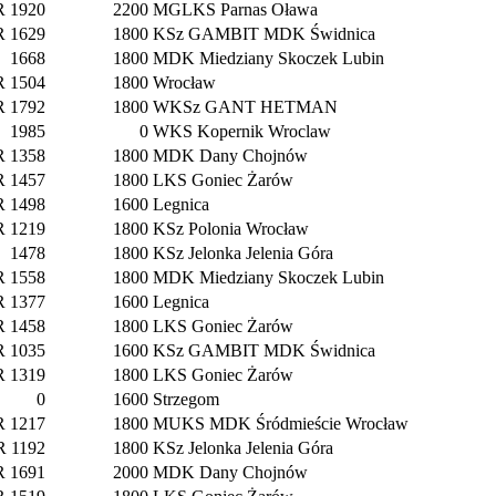
R 1920
2200
MGLKS Parnas Oława
R 1629
1800
KSz GAMBIT MDK Świdnica
1668
1800
MDK Miedziany Skoczek Lubin
R 1504
1800
Wrocław
R 1792
1800
WKSz GANT HETMAN
1985
0
WKS Kopernik Wroclaw
R 1358
1800
MDK Dany Chojnów
R 1457
1800
LKS Goniec Żarów
R 1498
1600
Legnica
R 1219
1800
KSz Polonia Wrocław
1478
1800
KSz Jelonka Jelenia Góra
R 1558
1800
MDK Miedziany Skoczek Lubin
R 1377
1600
Legnica
R 1458
1800
LKS Goniec Żarów
R 1035
1600
KSz GAMBIT MDK Świdnica
R 1319
1800
LKS Goniec Żarów
0
1600
Strzegom
R 1217
1800
MUKS MDK Śródmieście Wrocław
R 1192
1800
KSz Jelonka Jelenia Góra
R 1691
2000
MDK Dany Chojnów