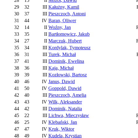
28
15
II
Mozol, Dawid
29
32
III
Kałużny, Kamil
30
37
III
Pieszczoch, Antoni
31
44
IV
Baran, Oliwer
32
14
II
Woźny, Jan
33
35
II
Bartłomowicz, Jakub
34
27
II
Marczuk, Hubert
35
34
III
Kordylak, Tymoteusz
36
31
III
Turek, Michał
37
41
III
Dominik, Ewelina
38
36
III
Kaja, Michał
39
39
III
Kozłowski, Bartosz
40
46
IV
Janus, Dawid
41
50
IV
Goppold, Dawid
42
40
III
Pieszczoch, Amelia
43
43
IV
Wilk, Aleksander
44
42
III
Dominik, Natalia
45
22
III
Lichwa, Mieczysław
46
25
IV
Klebański, Jan
47
47
IV
Kruk, Wiktor
48
49
IV
Kudela, Krystian