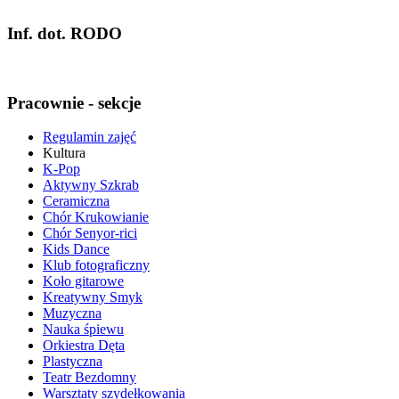
Inf. dot. RODO
Pracownie - sekcje
Regulamin zajęć
Kultura
K-Pop
Aktywny Szkrab
Ceramiczna
Chór Krukowianie
Chór Senyor-rici
Kids Dance
Klub fotograficzny
Koło gitarowe
Kreatywny Smyk
Muzyczna
Nauka śpiewu
Orkiestra Dęta
Plastyczna
Teatr Bezdomny
Warsztaty szydełkowania