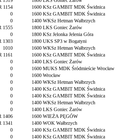
R 1519
1800
LKS Goniec Żarów
R 1154
1600
KSz GAMBIT MDK Świdnica
0
1600
KSz GAMBIT MDK Świdnica
0
1400
WKSz Hetman Wałbrzych
R 1555
1800
LKS Goniec Żarów
0
1800
KSz Jelonka Jelenia Góra
R 1303
1800
UKS SP3 w Bogatyni
1010
1600
WKSz Hetman Wałbrzych
R 1161
1600
KSz GAMBIT MDK Świdnica
0
1400
LKS Goniec Żarów
0
1600
MUKS MDK Śródmieście Wrocław
0
1600
Wrocław
0
1400
WKSz Hetman Wałbrzych
0
1400
KSz GAMBIT MDK Świdnica
0
1400
KSz GAMBIT MDK Świdnica
0
1400
WKSz Hetman Wałbrzych
0
1400
LKS Goniec Żarów
R 1406
1600
WIEŻA PĘGÓW
R 1341
1400
WOK Wałbrzych
0
1400
KSz GAMBIT MDK Świdnica
0
1400
KSz GAMBIT MDK Świdnica