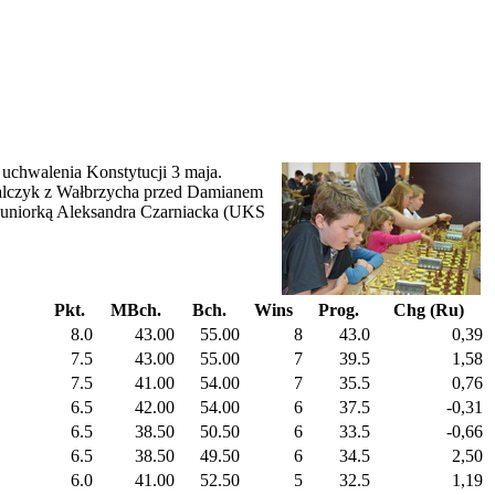
 uchwalenia Konstytucji 3 maja.
alczyk z Wałbrzycha przed Damianem
juniorką Aleksandra Czarniacka (UKS
Pkt.
MBch.
Bch.
Wins
Prog.
Chg (Ru)
8.0
43.00
55.00
8
43.0
0,39
7.5
43.00
55.00
7
39.5
1,58
7.5
41.00
54.00
7
35.5
0,76
6.5
42.00
54.00
6
37.5
-0,31
6.5
38.50
50.50
6
33.5
-0,66
6.5
38.50
49.50
6
34.5
2,50
6.0
41.00
52.50
5
32.5
1,19