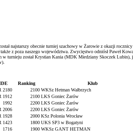
tał najstarszy obecnie turniej szachowy w Żarowie z okazji rocznicy
a także z poza naszego województwa. Zwycięstwo odniósł Paweł Kow
 w turnieju został Krystian Kania (MDK Miedziany Skoczek Lubin), 
w).
FIDE
Ranking
Klub
R 2180
2100
WKSz Hetman Wałbrzych
R 1912
2100
LKS Goniec Żarów
1992
2200
LKS Goniec Żarów
R 2006
2200
LKS Goniec Żarów
R 1928
2000
KSz Polonia Wrocław
R 1423
1800
UKS SP3 w Bogatyni
1716
1900
WKSz GANT HETMAN