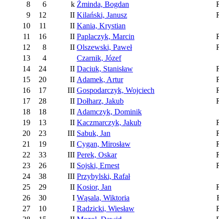
8
6
k
Żminda, Bogdan
9
12
II
Kilański, Janusz
10
11
II
Kania, Krystian
11
16
II
Paplaczyk, Marcin
12
8
II
Olszewski, Paweł
13
4
Czarnik, Józef
14
24
II
Daciuk, Stanisław
15
20
II
Adamek, Artur
16
17
III
Gospodarczyk, Wojciech
17
28
II
Dołharz, Jakub
18
18
II
Adamczyk, Dominik
19
13
II
Kaczmarczyk, Jakub
20
23
III
Sabuk, Jan
21
19
II
Cygan, Mirosław
22
33
III
Perek, Oskar
23
26
II
Sojski, Ernest
24
38
III
Przybylski, Rafał
25
29
II
Kosior, Jan
26
30
I
Wąsala, Wiktoria
27
10
I
Radzicki, Wiesław