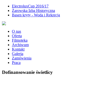
ElectroluxCup 2016/17
Żarowska Izba Historyczna
Basen kryty - Woda i Rekrecja
O nas
Oferta
Filmoteka
Archiwum
Kontakt
Galeria
Zamówienia
Praca
Dofinansowanie świetlicy