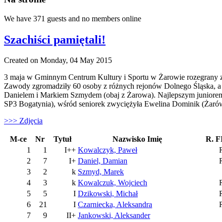
We have 371 guests and no members online
Szachiści pamiętali!
Created on Monday, 04 May 2015
3 maja w Gminnym Centrum Kultury i Sportu w Żarowie rozegrany zos
Zawody zgromadziły 60 osoby z różnych rejonów Dolnego Śląska, 
Danielem i Markiem Szmydem (obaj z Żarowa). Najlepszym juniorem
SP3 Bogatynia), wśród seniorek zwyciężyła Ewelina Dominik (Żaró
>>> Zdjęcia
M-ce
Nr
Tytuł
Nazwisko Imię
R. 
1
1
I++
Kowalczyk, Paweł
2
7
I+
Daniel, Damian
3
2
k
Szmyd, Marek
4
3
k
Kowalczuk, Wojciech
5
5
I
Dzikowski, Michał
6
21
I
Czarniecka, Aleksandra
7
9
II+
Jankowski, Aleksander