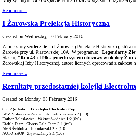
Między innymi za to wsparcie Firma DSSE w styczniu otrzymała ty
Read more...
I Żarowska Prelekcja Historyczna
Created on Wednesday, 10 February 2016
Zapraszamy serdecznie na I Żarowską Prelekcję Historyczną, która o
Żarowie przy ul. Piastowskiej 10A. W programie:
"Legendarny Złot
Śląsku,
"Kdo 43 i 1196 - jeniecki system obozowy w okolicy Żar
Żarowskiej Izby Historycznej, autora licznych opracowań z zakresu hi
Read more...
Rezultaty przedostatniej kolejki Electrolu
Created on Monday, 08 February 2016
06.02 (sobota) – 12 kolejka Electrolux Cup
KKZ Zaskoczeni Żarów - Electrolux Żarów 6:2 (3:0)
Darbor Bolesławice - Wektor Świdnica 1:2 (0:0)
Diablo Team - Olwers Gold Team 2:1 (0:0)
AMS Świdnica - Turbokozaki 2:3 (1:0)
AUTO-SHOP - Zryw Łażany 3:1 (1:0)