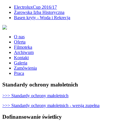
ElectroluxCup 2016/17
Żarowska Izba Historyczna
Basen kryty - Woda i Rekrecja
O nas
Oferta
Filmoteka
Archiwum
Kontakt
Galeria
Zamówienia
Praca
Standardy ochrony małoletnich
>>> Standardy ochrony małoletnich
>>> Standardy ochrony małoletnich - wersja zupełna
Dofinansowanie świetlicy