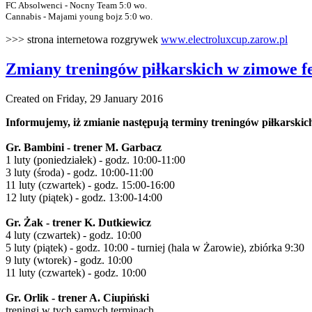
FC Absolwenci - Nocny Team 5:0 wo.
Cannabis - Majami young bojz 5:0 wo.
>>> strona internetowa rozgrywek
www.electroluxcup.zarow.pl
Zmiany treningów piłkarskich w zimowe fe
Created on Friday, 29 January 2016
Informujemy, iż zmianie następują terminy treningów piłkarskich
Gr. Bambini - trener M. Garbacz
1 luty (poniedziałek) - godz. 10:00-11:00
3 luty (środa) - godz. 10:00-11:00
11 luty (czwartek) - godz. 15:00-16:00
12 luty (piątek) - godz. 13:00-14:00
Gr. Żak - trener K. Dutkiewicz
4 luty (czwartek) - godz. 10:00
5 luty (piątek) - godz. 10:00 - turniej (hala w Żarowie), zbiórka 9:30
9 luty (wtorek) - godz. 10:00
11 luty (czwartek) - godz. 10:00
Gr. Orlik - trener A. Ciupiński
treningi w tych samych terminach