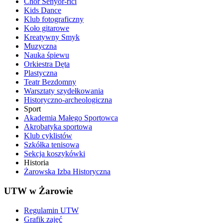
Chór Senyor-rici
Kids Dance
Klub fotograficzny
Koło gitarowe
Kreatywny Smyk
Muzyczna
Nauka śpiewu
Orkiestra Dęta
Plastyczna
Teatr Bezdomny
Warsztaty szydełkowania
Historyczno-archeologiczna
Sport
Akademia Małego Sportowca
Akrobatyka sportowa
Klub cyklistów
Szkółka tenisowa
Sekcja koszykówki
Historia
Żarowska Izba Historyczna
UTW w Żarowie
Regulamin UTW
Grafik zajęć