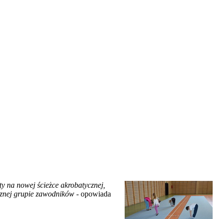
ty na nowej ścieżce akrobatycznej,
cznej grupie zawodników
- opowiada