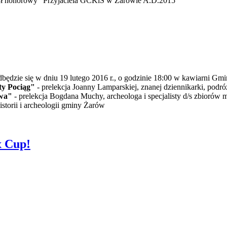
tuł honorowy "Przyjaciela GCKiS w Żarowie A.D.2015"
dbędzie się w dniu 19 lutego 2016 r., o godzinie 18:00 w kawiarni G
y Pociąg"
- prelekcja Joanny Lamparskiej, znanej dziennikarki, podró
owa"
- prelekcja Bogdana Muchy, archeologa i specjalisty d/s zbioró
storii i archeologii gminy Żarów
x Cup!