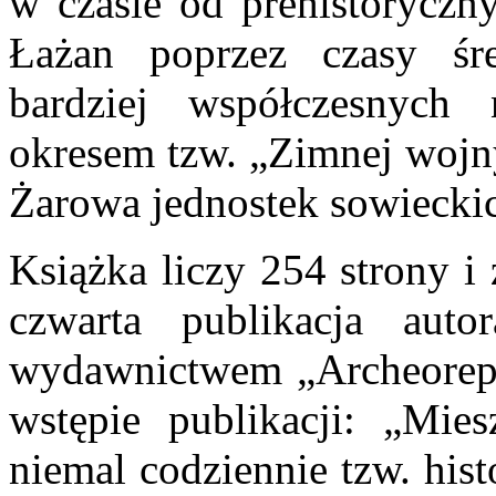
w czasie od prehistoryczn
Łażan poprzez czasy śr
bardziej współczesnyc
okresem tzw. „Zimnej wojn
Żarowa jednostek sowiecki
Książka liczy 254 strony i z
czwarta publikacja au
wydawnictwem „Archeorepl
wstępie publikacji: „Mie
niemal codziennie tzw. hist