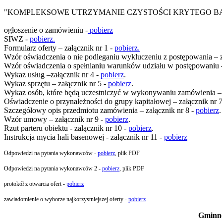
"KOMPLEKSOWE UTRZYMANIE CZYSTOŚCI KRYTEGO BASEN
ogłoszenie o zamówieniu -
pobierz
SIWZ -
pobierz.
Formularz oferty – załącznik nr 1 -
pobierz.
Wzór oświadczenia o nie podleganiu wykluczeniu z postępowania – z
Wzór oświadczenia o spełnianiu warunków udziału w postępowaniu –
Wykaz usług –załącznik nr 4 -
pobierz
.
Wykaz sprzętu – załącznik nr 5 -
pobierz
.
Wykaz osób, które będą uczestniczyć w wykonywaniu zamówienia – 
Oświadczenie o przynależności do grupy kapitałowej – załącznik nr 
Szczegółowy opis przedmiotu zamówienia – załącznik nr 8 -
pobierz
.
Wzór umowy – załącznik nr 9 -
pobierz
.
Rzut parteru obiektu - zalącznik nr 10 -
pobierz
.
Instrukcja mycia hali basenowej - załącznik nr 11 -
pobierz
Odpowiedzi na pytania wykonawców -
pobierz
, plik PDF
Odpowiedzi na pytania wykonawców 2 -
pobierz
, plik PDF
protokół z otwarcia ofert -
pobierz
zawiadomienie o wyborze najkorzystniejszej oferty -
pobierz
Gminne