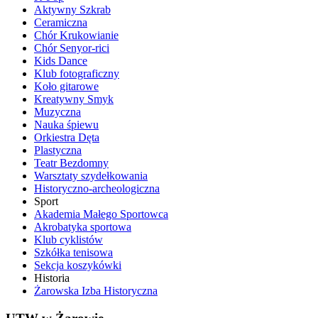
Aktywny Szkrab
Ceramiczna
Chór Krukowianie
Chór Senyor-rici
Kids Dance
Klub fotograficzny
Koło gitarowe
Kreatywny Smyk
Muzyczna
Nauka śpiewu
Orkiestra Dęta
Plastyczna
Teatr Bezdomny
Warsztaty szydełkowania
Historyczno-archeologiczna
Sport
Akademia Małego Sportowca
Akrobatyka sportowa
Klub cyklistów
Szkółka tenisowa
Sekcja koszykówki
Historia
Żarowska Izba Historyczna