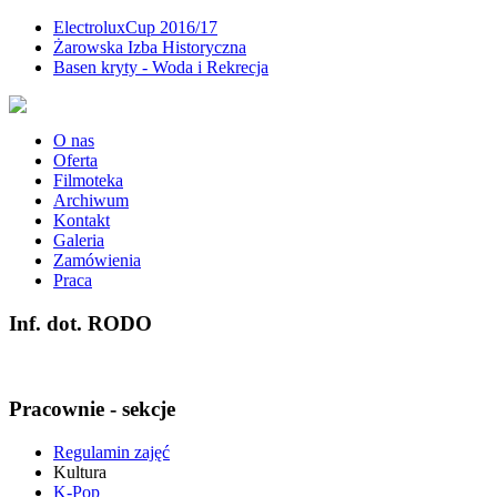
ElectroluxCup 2016/17
Żarowska Izba Historyczna
Basen kryty - Woda i Rekrecja
O nas
Oferta
Filmoteka
Archiwum
Kontakt
Galeria
Zamówienia
Praca
Inf. dot. RODO
Pracownie - sekcje
Regulamin zajęć
Kultura
K-Pop