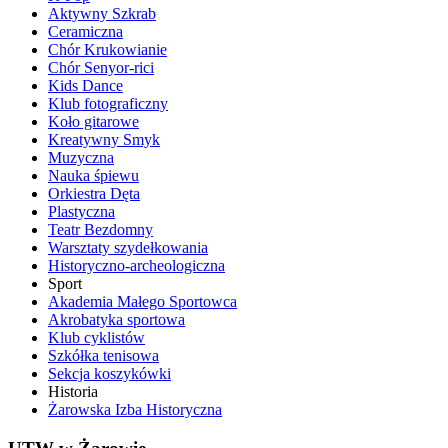
Aktywny Szkrab
Ceramiczna
Chór Krukowianie
Chór Senyor-rici
Kids Dance
Klub fotograficzny
Koło gitarowe
Kreatywny Smyk
Muzyczna
Nauka śpiewu
Orkiestra Dęta
Plastyczna
Teatr Bezdomny
Warsztaty szydełkowania
Historyczno-archeologiczna
Sport
Akademia Małego Sportowca
Akrobatyka sportowa
Klub cyklistów
Szkółka tenisowa
Sekcja koszykówki
Historia
Żarowska Izba Historyczna