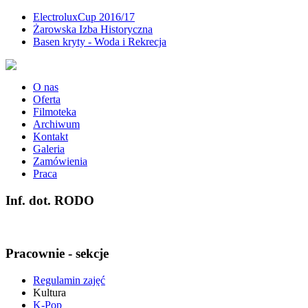
ElectroluxCup 2016/17
Żarowska Izba Historyczna
Basen kryty - Woda i Rekrecja
O nas
Oferta
Filmoteka
Archiwum
Kontakt
Galeria
Zamówienia
Praca
Inf. dot. RODO
Pracownie - sekcje
Regulamin zajęć
Kultura
K-Pop