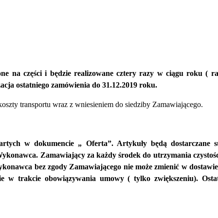
one na części i będzie realizowane cztery razy w ciągu roku ( 
zacja ostatniego zamówienia do 31.12.2019 roku.
oszty transportu wraz z wniesieniem do siedziby Zamawiającego.
awartych w dokumencie „ Oferta”. Artykuły będą dostarczane 
konawca. Zamawiający za każdy środek do utrzymania czystości bę
konawca bez zgody Zamawiającego nie może zmienić w dostawie a
e w trakcie obowiązywania umowy ( tylko zwiększeniu). Ostat