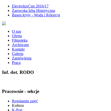
ElectroluxCup 2016/17
Żarowska Izba Historyczna
Basen kryty - Woda i Rekrecja
O nas
Oferta
Filmoteka
Archiwum
Kontakt
Galeria
Zamówienia
Praca
Inf. dot. RODO
Pracownie - sekcje
Regulamin zajęć
Kultura
K-Pop