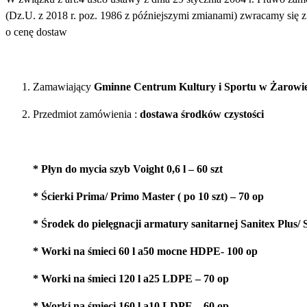
(Dz.U. z 2018 r. poz. 1986 z późniejszymi zmianami) zwracamy się 
o cenę dostaw
Zamawiający
Gminne Centrum Kultury i Sportu w Żarowi
Przedmiot zamówienia :
dostawa środków czystości
* Płyn do mycia szyb Voight 0,6 l – 60 szt
* Ścierki Prima/ Primo Master ( po 10 szt) – 70 op
* Środek do pielęgnacji armatury sanitarnej Sanitex Plus/ S
* Worki na śmieci 60 l a50 mocne HDPE- 100 op
* Worki na śmieci 120 l a25 LDPE – 70 op
* Worki na śmieci 160 l a10 LDPE – 60 op