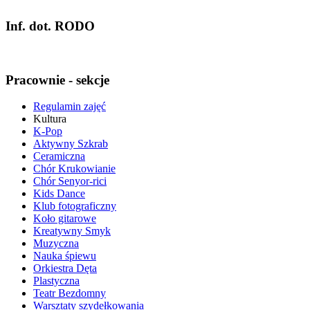
Inf. dot. RODO
Pracownie - sekcje
Regulamin zajęć
Kultura
K-Pop
Aktywny Szkrab
Ceramiczna
Chór Krukowianie
Chór Senyor-rici
Kids Dance
Klub fotograficzny
Koło gitarowe
Kreatywny Smyk
Muzyczna
Nauka śpiewu
Orkiestra Dęta
Plastyczna
Teatr Bezdomny
Warsztaty szydełkowania