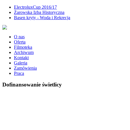
ElectroluxCup 2016/17
Żarowska Izba Historyczna
Basen kryty - Woda i Rekrecja
O nas
Oferta
Filmoteka
Archiwum
Kontakt
Galeria
Zamówienia
Praca
Dofinansowanie świetlicy