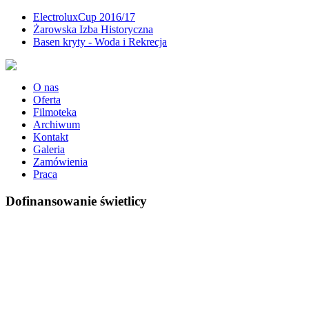
ElectroluxCup 2016/17
Żarowska Izba Historyczna
Basen kryty - Woda i Rekrecja
O nas
Oferta
Filmoteka
Archiwum
Kontakt
Galeria
Zamówienia
Praca
Dofinansowanie świetlicy