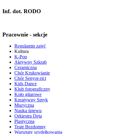
Inf. dot. RODO
Pracownie - sekcje
Regulamin zajęć
Kultura
K-Pop
Aktywny Szkrab
Ceramiczna
Chór Krukowianie
Chór Senyor-rici
Kids Dance
Klub fotograficzny
Koło gitarowe
Kreatywny Smyk
Muzyczna
Nauka śpiewu
Orkiestra Dęta
Plastyczna
Teatr Bezdomny
Warsztaty szydełkowania