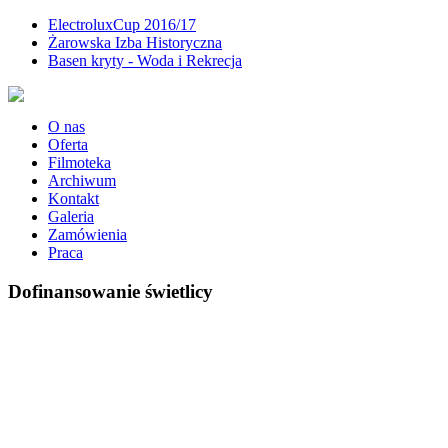
ElectroluxCup 2016/17
Żarowska Izba Historyczna
Basen kryty - Woda i Rekrecja
O nas
Oferta
Filmoteka
Archiwum
Kontakt
Galeria
Zamówienia
Praca
Dofinansowanie świetlicy