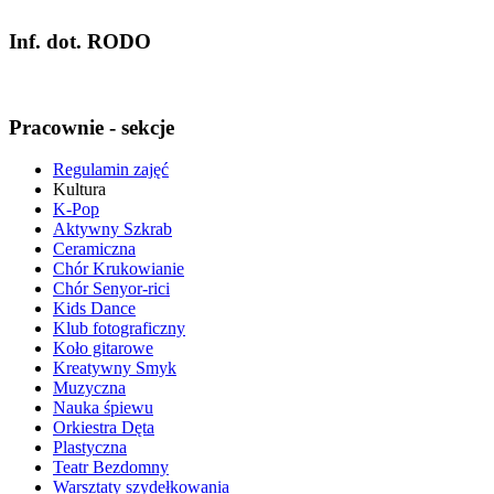
Inf. dot. RODO
Pracownie - sekcje
Regulamin zajęć
Kultura
K-Pop
Aktywny Szkrab
Ceramiczna
Chór Krukowianie
Chór Senyor-rici
Kids Dance
Klub fotograficzny
Koło gitarowe
Kreatywny Smyk
Muzyczna
Nauka śpiewu
Orkiestra Dęta
Plastyczna
Teatr Bezdomny
Warsztaty szydełkowania