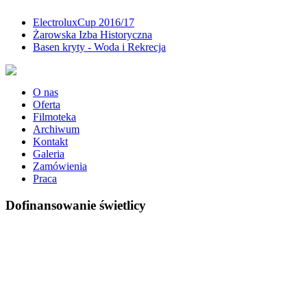
ElectroluxCup 2016/17
Żarowska Izba Historyczna
Basen kryty - Woda i Rekrecja
O nas
Oferta
Filmoteka
Archiwum
Kontakt
Galeria
Zamówienia
Praca
Dofinansowanie świetlicy