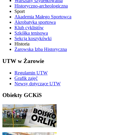
Warsztaty szydełkowania
Historyczno-archeologiczna
Sport
Akademia Małego Sportowca
Akrobatyka sportowa
Klub cyklistów
Szkółka tenisowa
Sekcja koszykówki
Historia
Żarowska Izba Historyczna
UTW w Żarowie
Regulamin UTW
Grafik zajęć
Newsy dotyczące UTW
Obiekty GCKiS