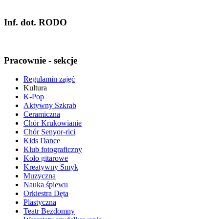
Inf. dot. RODO
Pracownie - sekcje
Regulamin zajęć
Kultura
K-Pop
Aktywny Szkrab
Ceramiczna
Chór Krukowianie
Chór Senyor-rici
Kids Dance
Klub fotograficzny
Koło gitarowe
Kreatywny Smyk
Muzyczna
Nauka śpiewu
Orkiestra Dęta
Plastyczna
Teatr Bezdomny