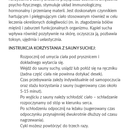
psycho-fizycznego, stymuluje układ immunologiczny,
hormonalny i przemianę materii. Jest doskonałym czynnikiem
hartującym i pielęgnującym ciało stosowanym również w celu
leczenia określonych dolegliwości (m. in. złagodzenia bólów
mięśni) i zaburzeń funkcjonalnych organizmu. Kąpiel sucha
wpływa również pozytywnie na skórę, oczyszcza ją, pozbawia
toksyn, ujędrnia i uelastycznia.
INSTRUKCJA KORZYSTANIA Z SAUNY SUCHEJ:
Rozpocznij od umycia ciała pod prysznicem i
dokładnego wytarcia się.
Wejdź do sauny suchy, usiądź lub połóż się na ręczniku
(żadna część ciała nie powinna dotykać desek).
Czas przebywania zależy indywidualnie od samopoczucia
oraz stażu korzystania z sauny (sugerowany czas około
5-15 minut).
Po wyjściu z sauny należy schłodzić ciało – schładzanie
rozpoczynamy od stóp w kierunku serca.
Po schłodzeniu odpocznij na leżaku (sugerowany czas
odpoczynku przynajmniej dwukrotnie dłuższy od czasu
nagrzewania).
Cykl możesz powtórzyć do trzech razy.