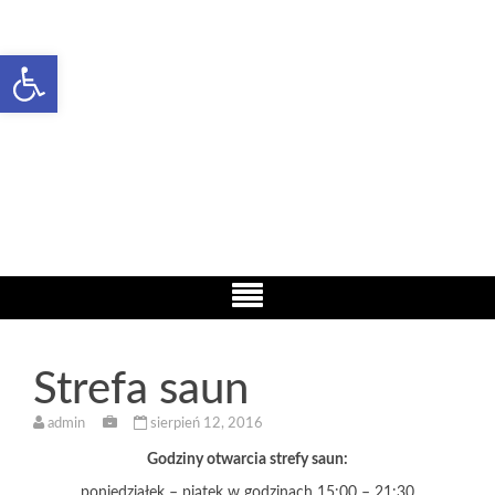
Open toolbar
Basen Żarów
Woda i rekreacja
Strefa saun
admin
sierpień 12, 2016
Godziny otwarcia strefy saun:
poniedziałek – piątek w godzinach 15:00 – 21:30