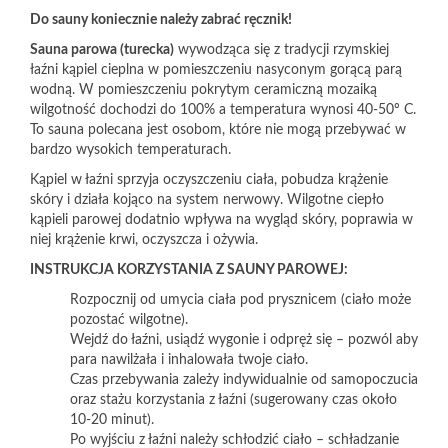
Do sauny koniecznie należy zabrać ręcznik!
Sauna parowa (turecka)
wywodząca się z tradycji rzymskiej
łaźni kąpiel cieplna w pomieszczeniu nasyconym gorącą parą
wodną. W pomieszczeniu pokrytym ceramiczną mozaiką
wilgotność dochodzi do 100% a temperatura wynosi 40-50º C.
To sauna polecana jest osobom, które nie mogą przebywać w
bardzo wysokich temperaturach.
Kąpiel w łaźni sprzyja oczyszczeniu ciała, pobudza krążenie
skóry i działa kojąco na system nerwowy. Wilgotne ciepło
kąpieli parowej dodatnio wpływa na wygląd skóry, poprawia w
niej krążenie krwi, oczyszcza i ożywia.
INSTRUKCJA KORZYSTANIA Z SAUNY PAROWEJ:
Rozpocznij od umycia ciała pod prysznicem (ciało może
pozostać wilgotne).
Wejdź do łaźni, usiądź wygonie i odpręż się – pozwól aby
para nawilżała i inhalowała twoje ciało.
Czas przebywania zależy indywidualnie od samopoczucia
oraz stażu korzystania z łaźni (sugerowany czas około
10-20 minut).
Po wyjściu z łaźni należy schłodzić ciało – schładzanie