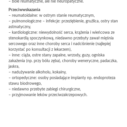
– bóle reumatyczne, ale nie neuropatyczne.
Przeciwwskazania
– reumatoidalne: w ostrym stanie reumatycznym,
– pulmonologiczne – infekcje: przeziębienie, gruźlica, ostry stan
astmatyczny,
– kardiologiczne: niewydolność serca, krążenia i wieńcowa ze
stenokardią spoczynkową, niedawno przebyty zawał mięśnia
sercowego oraz inne choroby serca i nadciśnienie (najlepiej
korzystać po konsultacji z lekarzem),
– inne: ciąża, ostre stany zapalne, wrzody, guzy, ogniska
zakażenia (np. przy bólu zęba), choroby weneryczne, padaczka,
jaskra,
– nadużywanie alkoholu, kokainy,
– ortopedyczne: osoby posiadające implanty np. endoproteza
stawu biodrowego,
– niedawno przebyte zabiegi chirurgiczne,
– przyjmowanie leków przeciwzakrzepowych.