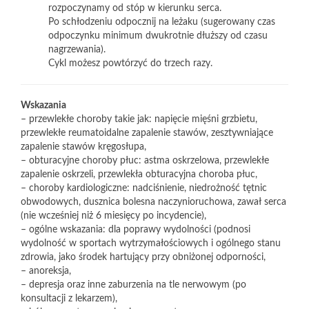
rozpoczynamy od stóp w kierunku serca.
Po schłodzeniu odpocznij na leżaku (sugerowany czas
odpoczynku minimum dwukrotnie dłuższy od czasu
nagrzewania).
Cykl możesz powtórzyć do trzech razy.
Wskazania
– przewlekłe choroby takie jak: napięcie mięśni grzbietu,
przewlekłe reumatoidalne zapalenie stawów, zesztywniające
zapalenie stawów kręgosłupa,
– obturacyjne choroby płuc: astma oskrzelowa, przewlekłe
zapalenie oskrzeli, przewlekła obturacyjna choroba płuc,
– choroby kardiologiczne: nadciśnienie, niedrożność tętnic
obwodowych, dusznica bolesna naczynioruchowa, zawał serca
(nie wcześniej niż 6 miesięcy po incydencie),
– ogólne wskazania: dla poprawy wydolności (podnosi
wydolność w sportach wytrzymałościowych i ogólnego stanu
zdrowia, jako środek hartujący przy obniżonej odporności,
– anoreksja,
– depresja oraz inne zaburzenia na tle nerwowym (po
konsultacji z lekarzem),