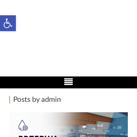
Open toolbar
Basen Żarów
Woda i rekreacja
Posts by admin